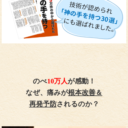
のべ
10万人
が感動！
なぜ、痛みが
根本改善＆
再発予防
されるのか？