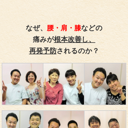
なぜ、
腰・肩・膝
などの
痛みが
根本改善し、
再発予防
されるのか？