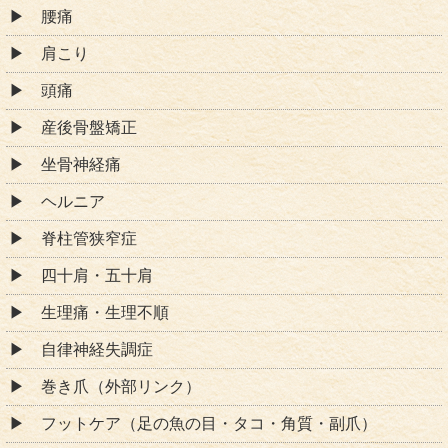
腰痛
肩こり
頭痛
産後骨盤矯正
坐骨神経痛
ヘルニア
脊柱管狭窄症
四十肩・五十肩
生理痛・生理不順
自律神経失調症
巻き爪（外部リンク）
フットケア（足の魚の目・タコ・角質・副爪）