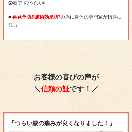
栄養アドバイスも
■
再発予防&施術効果UP
の為に身体の専門家が指導に
注力
お客様の喜びの声が
＼
信頼の証
です！／
「つらい腰の痛みが良くなりました！」