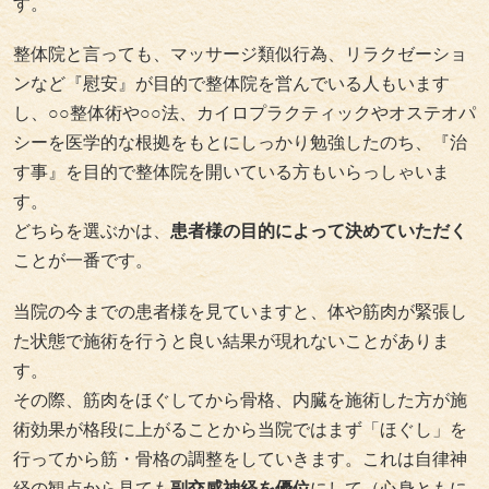
す。
整体院と言っても、マッサージ類似行為、リラクゼーショ
ンなど『慰安』が目的で整体院を営んでいる人もいます
し、○○整体術や○○法、カイロプラクティックやオステオパ
シーを医学的な根拠をもとにしっかり勉強したのち、『治
す事』を目的で整体院を開いている方もいらっしゃいま
す。
どちらを選ぶかは、
患者様の目的によって決めていただく
ことが一番です。
当院の今までの患者様を見ていますと、体や筋肉が緊張し
た状態で施術を行うと良い結果が現れないことがありま
す。
その際、筋肉をほぐしてから骨格、内臓を施術した方が施
術効果が格段に上がることから当院ではまず「ほぐし」を
行ってから筋・骨格の調整をしていきます。これは自律神
経の観点から見ても
副交感神経を優位
にして（心身ともに