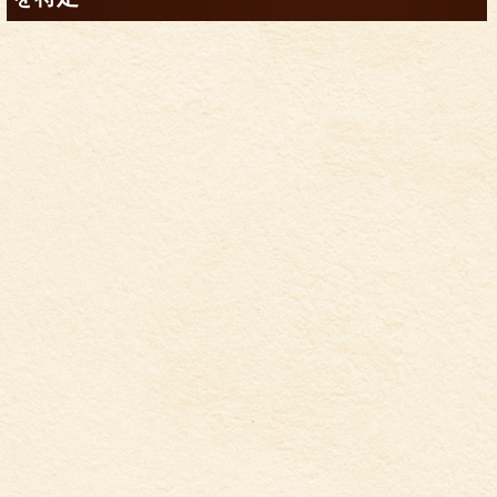
笹塚さくら鍼灸整骨院の
＼
7
の特徴
／
１．初回は丁寧なカウンセリング・検査で原因
を特定