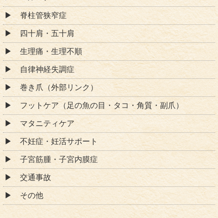
脊柱管狭窄症
四十肩・五十肩
生理痛・生理不順
自律神経失調症
巻き爪（外部リンク）
フットケア（足の魚の目・タコ・角質・副爪）
マタニティケア
不妊症・妊活サポート
子宮筋腫・子宮内膜症
交通事故
その他