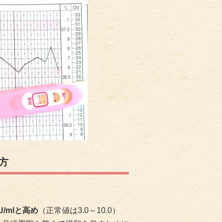
方
U/mlと高め
（正常値は3.0～10.0）