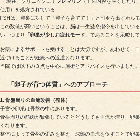
・現在、クリニックにて
プレマリン
（子宮内膜を厚くしたり
使用）を処方されている
FSHは、卵巣に対して「卵子を育てて！」と司令を出すホル
この数値が高いということは、脳は一生懸命指令を出している
い、つまり
「卵巣が少しお疲れモード」
であることを示唆して
お薬によるサポートを受けることは大切ですが、あわせて「自
近づけることが妊娠への近道となります。
当院では以下の３点を中心に施術とアドバイスを行いました。
「卵子が育つ体質」へのアプローチ
1. 骨盤周りの血流改善（整体）
子宮や卵巣は骨盤の中にあります。
骨盤周りの筋肉が緊張しているとどうしても血流が滞り、卵巣
くなります。
整体によって骨盤の歪みを整え、深部の血流を促すことで卵巣