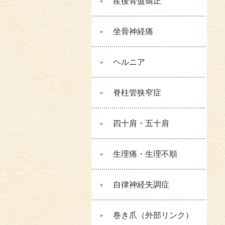
産後骨盤矯正
坐骨神経痛
ヘルニア
脊柱管狭窄症
四十肩・五十肩
生理痛・生理不順
自律神経失調症
巻き爪（外部リンク）