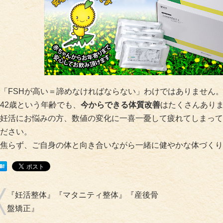
「FSHが高い＝諦めなければならない」わけではありません
42歳という年齢でも、
今からできる体質改善
はたくさんあり
妊活にお悩みの方、数値の変化に一喜一憂して疲れてしまって
ださい。
焦らず、ご自身の体と向き合いながら一緒に健やかな体づくり
『妊活整体』『マタニティ整体』『産後骨
盤矯正』