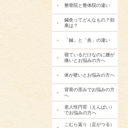
整骨院と整体院の違い
鍼灸ってどんなもの？効
果は？
「鍼」と「灸」の違い
寝ているだけなのに腰が
痛いとお悩みの方へ
体が硬いとお悩みの方へ
背骨の歪みでお悩みの方
へ
老人性円背（えんぱい）
でお悩みの方へ
こむら返り（足がつる）