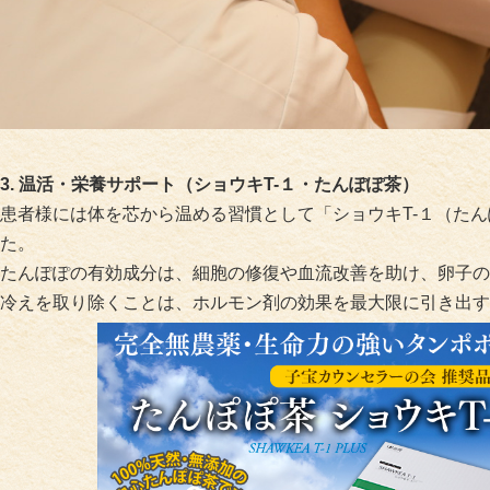
3. 温活・栄養サポート（ショウキT-１・たんぽぽ茶）
患者様には体を芯から温める習慣として「ショウキT-１（た
た。
たんぽぽの有効成分は、細胞の修復や血流改善を助け、卵子の
冷えを取り除くことは、ホルモン剤の効果を最大限に引き出す