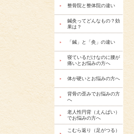
整骨院と整体院の違い
鍼灸ってどんなもの？効
果は？
「鍼」と「灸」の違い
寝ているだけなのに腰が
痛いとお悩みの方へ
体が硬いとお悩みの方へ
背骨の歪みでお悩みの方
へ
老人性円背（えんぱい）
でお悩みの方へ
こむら返り（足がつる）