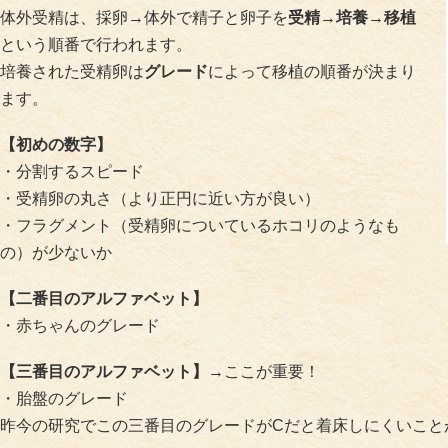
体外受精は、採卵→体外で精子と卵子を
受精→培養→移植
という順番で行われます。
培養された受精卵は
グレード
によって移植の順番が決まり
ます。
【初めの数字】
・分割するスピード
・受精卵の丸さ（より正円に近い方が良い）
・フラグメント（受精卵についているホコリのようなも
の）が少ないか
【二番目のアルファベット】
・赤ちゃんのグレード
【三番目のアルファベット】
→ここが重要！
・胎盤のグレード
昨今の研究でこの三番目のグレードがCだと着床しにくいこと