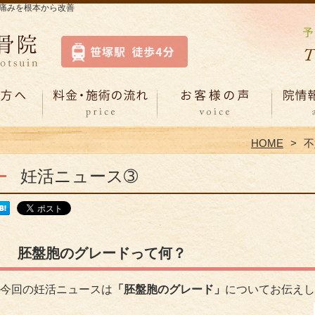
痛みを根本から改善
HOME
不
妊活ニュース➂
胚盤胞のグレードって何？
今回の妊活ニュースは
「胚盤胞のグレード」
についてお伝えし