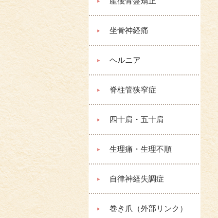
産後骨盤矯正
坐骨神経痛
ヘルニア
脊柱管狭窄症
四十肩・五十肩
生理痛・生理不順
自律神経失調症
巻き爪（外部リンク）