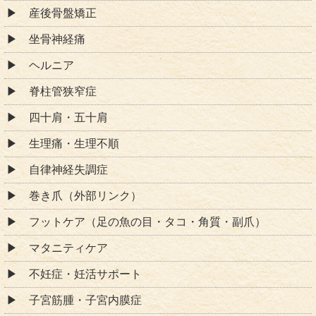
産後骨盤矯正
坐骨神経痛
ヘルニア
脊柱管狭窄症
四十肩・五十肩
生理痛・生理不順
自律神経失調症
巻き爪（外部リンク）
フットケア（足の魚の目・タコ・角質・副爪）
マタニティケア
不妊症・妊活サポート
子宮筋腫・子宮内膜症