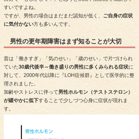
すいですよね。
ですが、男性の場合はまだまだ認知が低く、
ご自身の症状
に気付かない
方も多いんです。
男性の更年期障害はまず知ることが大切
昔は「働きすぎ」「気のせい」「歳のせい」で片づけられ
ていた
30歳代後半～働き盛りの男性に多くみられる症状
に
対して、2000年代以降に『LOH症候群』として医学的に整
理されました。
加齢やストレスに伴って
男性ホルモン（テストステロン）
が緩やかに低下
することで少しづつ心身に症状が現れま
す。