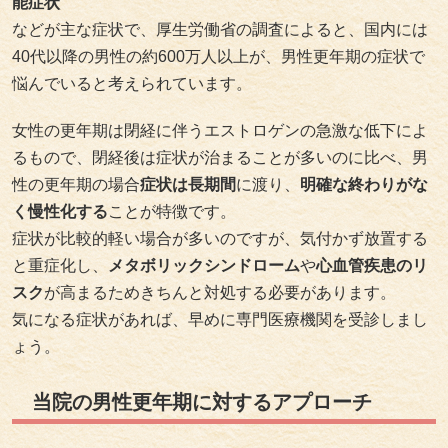
能症状
などが主な症状で、厚生労働省の調査によると、国内には
40代以降の男性の約600万人以上が、男性更年期の症状で
悩んでいると考えられています。
女性の更年期は閉経に伴うエストロゲンの急激な低下によ
るもので、閉経後は症状が治まることが多いのに比べ、男
性の更年期の場合
症状は長期間
に渡り、
明確な終わりがな
く慢性化する
ことが特徴です。
症状が比較的軽い場合が多いのですが、気付かず放置する
と重症化し、
メタボリックシンドローム
や
心血管疾患のリ
スク
が高まるためきちんと対処する必要があります。
気になる症状があれば、早めに専門医療機関を受診しまし
ょう。
当院の男性更年期に対するアプローチ