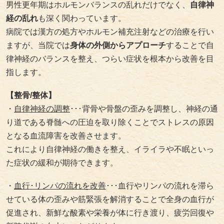
男性更年期はホルモンバランスの乱れだけでなく、
自律神
経の乱れ
も深く関わっています。
病院では漢方の処方やホルモン補充注射などの治療を行い
ますが、当院では
身体の外側からアプローチ
することで自
律神経のバランスを整え、つらい症状を根本から改善を目
指します。
【整骨/整体】
・
自律神経の調整
･･･背骨や骨盤の歪みを調整し、神経の通
り道である脊髄への圧迫を取り除くことでストレスの原因
となる血流障害を改善させます。
これにより自律神経の働きを整え、イライラや不眠といっ
た症状の緩和が期待できます。
・
血行･リンパの流れを改善
･･･血行やリンパの流れを滞ら
せている体の歪みや筋緊張を解消することで全身の血行が
促進され、新鮮な酸素や栄養が体に行き渡り、疲労回復や