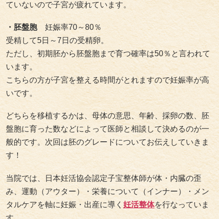
ていないので子宮が疲れています。
・胚盤胞
妊娠率70～80％
受精して5日～7日の受精卵。
ただし、初期胚から胚盤胞まで育つ確率は50％と言われて
います。
こちらの方が子宮を整える時間がとれますので妊娠率が高
いです。
どちらを移植するかは、母体の意思、年齢、採卵の数、胚
盤胞に育った数などによって医師と相談して決めるのが一
般的です。次回は胚のグレードについてお伝えしていきま
す！
当院では、日本妊活協会認定子宝整体師が体・内臓の歪
み、運動（アウター）・栄養について（インナー）・メン
タルケアを軸に妊娠・出産に導く
妊活整体
を行なっていま
す。