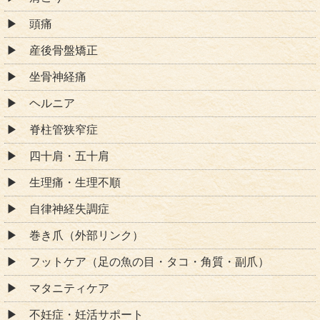
頭痛
産後骨盤矯正
坐骨神経痛
ヘルニア
脊柱管狭窄症
四十肩・五十肩
生理痛・生理不順
自律神経失調症
巻き爪（外部リンク）
フットケア（足の魚の目・タコ・角質・副爪）
マタニティケア
不妊症・妊活サポート