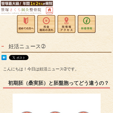
妊活ニュース➁
こんにちは！今日は妊活ニュース➁です。
初期胚（桑実胚）と胚盤胞ってどう違うの？