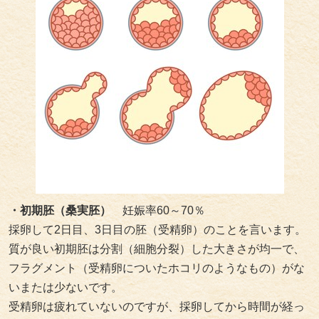
・初期胚（桑実胚）
妊娠率60～70％
採卵して2日目、3日目の胚（受精卵）のことを言います。
質が良い初期胚は分割（細胞分裂）した大きさが均一で、
フラグメント（受精卵についたホコリのようなもの）がな
いまたは少ないです。
受精卵は疲れていないのですが、採卵してから時間が経っ