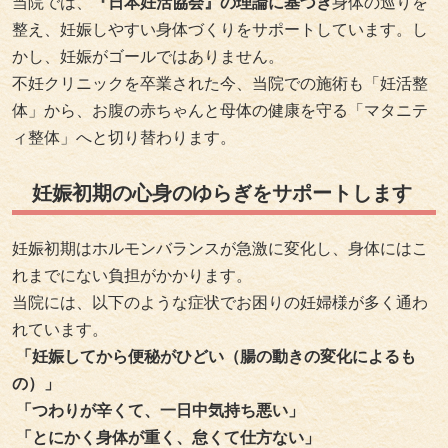
当院では、
『日本妊活協会』の理論に基づき
身体の巡りを
整え、妊娠しやすい身体づくりをサポートしています。し
かし、妊娠がゴールではありません。
不妊クリニックを卒業された今、当院での施術も「妊活整
体」から、お腹の赤ちゃんと母体の健康を守る「マタニテ
ィ整体」へと切り替わります。
妊娠初期の心身のゆらぎをサポートします
妊娠初期はホルモンバランスが急激に変化し、身体にはこ
れまでにない負担がかかります。
当院には、以下のような症状でお困りの妊婦様が多く通わ
れています。
「妊娠してから便秘がひどい（腸の動きの変化によるも
の）」
「つわりが辛くて、一日中気持ち悪い」
「とにかく身体が重く、怠くて仕方ない」