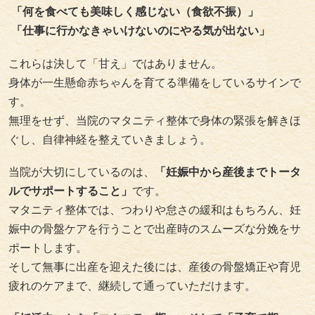
「何を食べても美味しく感じない（食欲不振）」
「仕事に行かなきゃいけないのにやる気が出ない」
これらは決して「甘え」ではありません。
身体が一生懸命赤ちゃんを育てる準備をしているサインで
す。
無理をせず、当院のマタニティ整体で身体の緊張を解きほ
ぐし、自律神経を整えていきましょう。
当院が大切にしているのは、
「妊娠中から産後までトータ
ルでサポートすること」
です。
マタニティ整体では、つわりや怠さの緩和はもちろん、妊
娠中の骨盤ケアを行うことで出産時のスムーズな分娩をサ
ポートします。
そして無事に出産を迎えた後には、産後の骨盤矯正や育児
疲れのケアまで、継続して通っていただけます。