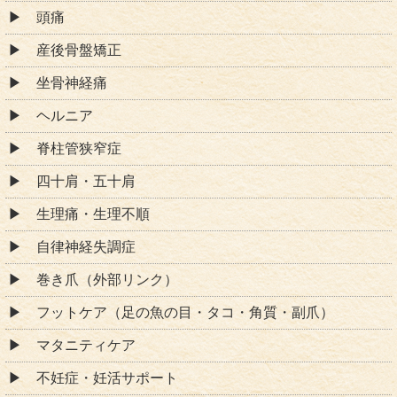
頭痛
産後骨盤矯正
坐骨神経痛
ヘルニア
脊柱管狭窄症
四十肩・五十肩
生理痛・生理不順
自律神経失調症
巻き爪（外部リンク）
フットケア（足の魚の目・タコ・角質・副爪）
マタニティケア
不妊症・妊活サポート