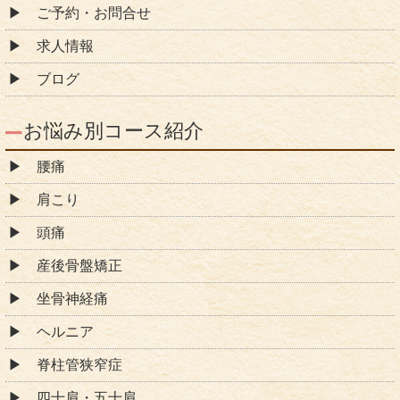
ご予約・お問合せ
求人情報
ブログ
お悩み別コース紹介
腰痛
肩こり
頭痛
産後骨盤矯正
坐骨神経痛
ヘルニア
脊柱管狭窄症
四十肩・五十肩