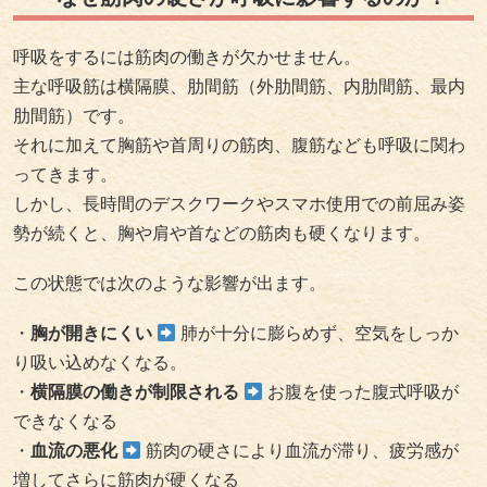
呼吸をするには筋肉の働きが欠かせません。
主な呼吸筋は横隔膜、肋間筋（外肋間筋、内肋間筋、最内
肋間筋）です。
それに加えて胸筋や首周りの筋肉、腹筋なども呼吸に関わ
ってきます。
しかし、長時間のデスクワークやスマホ使用での前屈み姿
勢が続くと、胸や肩や首などの筋肉も硬くなります。
この状態では次のような影響が出ます。
・
胸が開きにくい
肺が十分に膨らめず、空気をしっか
り吸い込めなくなる。
・
横隔膜の働きが制限される
お腹を使った腹式呼吸が
できなくなる
・
血流の悪化
筋肉の硬さにより血流が滞り、疲労感が
増してさらに筋肉が硬くなる