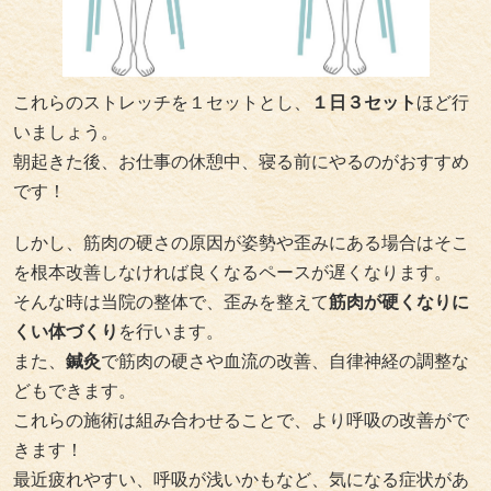
これらのストレッチを１セットとし、
１日３セット
ほど行
いましょう。
朝起きた後、お仕事の休憩中、寝る前にやるのがおすすめ
です！
しかし、筋肉の硬さの原因が姿勢や歪みにある場合はそこ
を根本改善しなければ良くなるペースが遅くなります。
そんな時は当院の整体で、歪みを整えて
筋肉が硬くなりに
くい体づくり
を行います。
また、
鍼灸
で筋肉の硬さや血流の改善、自律神経の調整な
どもできます。
これらの施術は組み合わせることで、より呼吸の改善がで
きます！
最近疲れやすい、呼吸が浅いかもなど、気になる症状があ