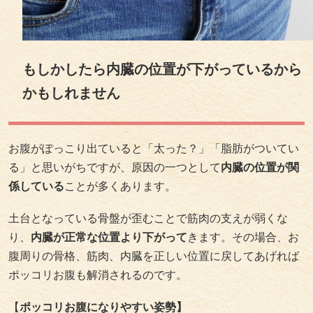
もしかしたら内臓の位置が下がっているから
かもしれません
お腹がぽっこり出ていると「太った？」「脂肪がついてい
る」と思いがちですが、原因の一つとして
内臓の位置が関
係している
ことが多くあります。
土台となっている骨盤が歪むことで筋肉の支えが弱くな
り、
内臓が正常な位置より下がって
きます。その場合、お
腹周りの骨格、筋肉、内臓を正しい位置に戻してあげれば
ポッコリお腹も解消されるのです。
【
ポッコリお腹になりやすい姿勢】