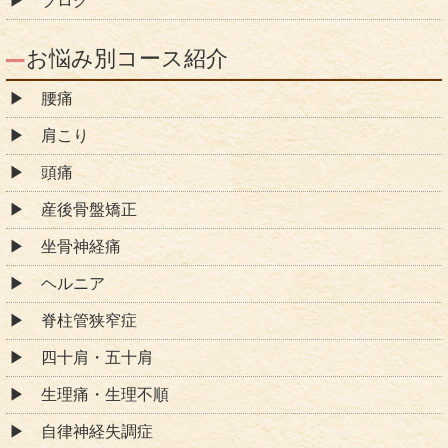
ブログ
お悩み別コース紹介
腰痛
肩こり
頭痛
産後骨盤矯正
坐骨神経痛
ヘルニア
脊柱管狭窄症
四十肩・五十肩
生理痛・生理不順
自律神経失調症